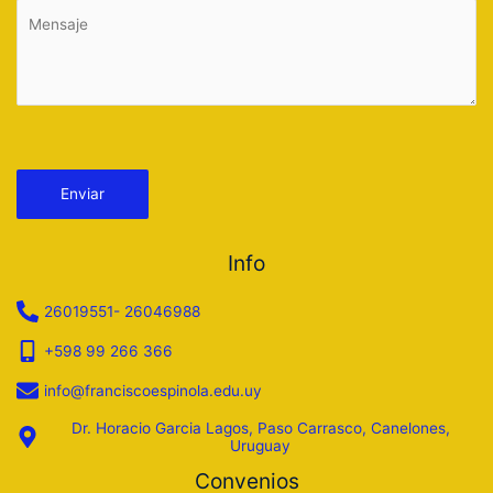
Por favor, deja este campo vacío.
Info
26019551- 26046988
+598 99 266 366
info@franciscoespinola.edu.uy
Dr. Horacio Garcia Lagos, Paso Carrasco, Canelones,
Uruguay
Convenios