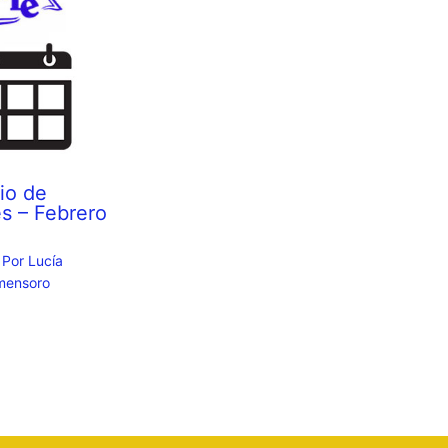
io de
s – Febrero
 Por
Lucía
mensoro