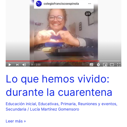
Resumen
del
re
encuentro
Lo que hemos vivido:
durante la cuarentena
Educación inicial
,
Educativas
,
Primaria
,
Reuniones y eventos
,
Secundaria
/
Lucía Martínez Gomensoro
Lo
Leer más »