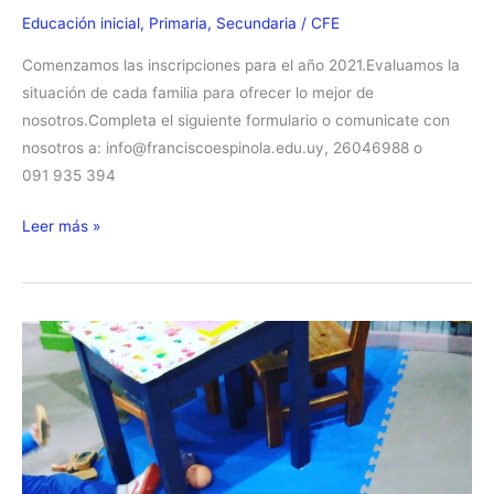
Educación inicial
,
Primaria
,
Secundaria
/
CFE
Comenzamos las inscripciones para el año 2021.Evaluamos la
situación de cada familia para ofrecer lo mejor de
nosotros.Completa el siguiente formulario o comunicate con
nosotros a: info@franciscoespinola.edu.uy, 26046988 o
091 935 394
Inscripciones
Leer más »
Abiertas
2021