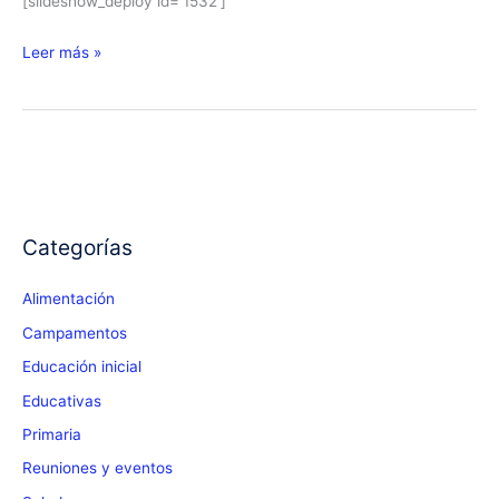
[slideshow_deploy id=’1532′]
Sentimos
Leer más »
las
estaciones
del
año
Categorías
Alimentación
Campamentos
Educación inicial
Educativas
Primaria
Reuniones y eventos