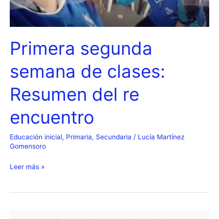
Primera segunda
semana de clases:
Resumen del re
encuentro
Educación inicial
,
Primaria
,
Secundaria
/
Lucía Martínez
Gomensoro
Primera
Leer más »
segunda
semana
de
clases: