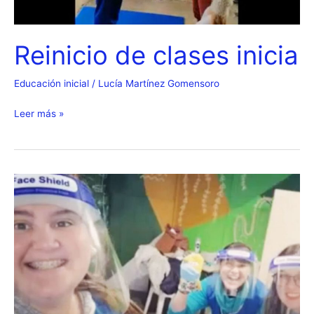
Reinicio de clases inicia
Educación inicial
/
Lucía Martínez Gomensoro
Reinicio
Leer más »
de
clases
inicia