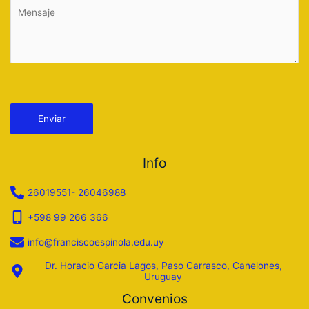
Por favor, deja este campo vacío.
Info
26019551- 26046988
+598 99 266 366
info@franciscoespinola.edu.uy
Dr. Horacio Garcia Lagos, Paso Carrasco, Canelones,
Uruguay
Convenios