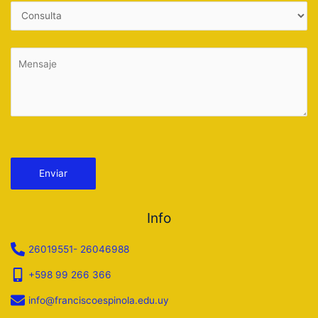
Por favor, deja este campo vacío.
Info
26019551- 26046988
+598 99 266 366
info@franciscoespinola.edu.uy