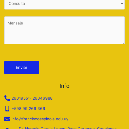
Por favor, deja este campo vacío.
Info
26019551- 26046988
+598 99 266 366
info@franciscoespinola.edu.uy
Dr. Horacio Garcia Lagos, Paso Carrasco, Canelones,