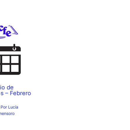
io de
s – Febrero
 Por
Lucía
mensoro