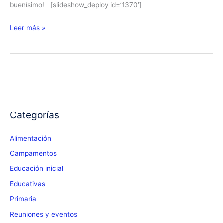
buenísimo! [slideshow_deploy id=’1370′]
¡Así
Leer más »
estudia
cualquiera!
Categorías
Alimentación
Campamentos
Educación inicial
Educativas
Primaria
Reuniones y eventos