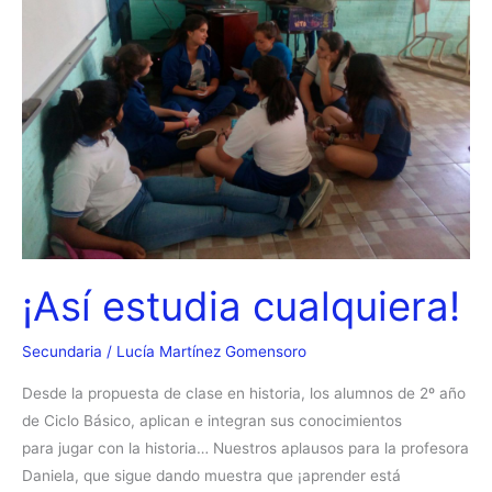
¡Así estudia cualquiera!
Secundaria
/
Lucía Martínez Gomensoro
Desde la propuesta de clase en historia, los alumnos de 2º año
de Ciclo Básico, aplican e integran sus conocimientos
para jugar con la historia… Nuestros aplausos para la profesora
Daniela, que sigue dando muestra que ¡aprender está