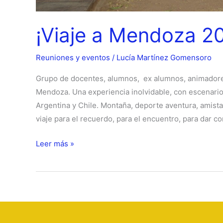
¡Viaje a Mendoza 20
Reuniones y eventos
/
Lucía Martínez Gomensoro
Grupo de docentes, alumnos, ex alumnos, animadores 
Mendoza. Una experiencia inolvidable, con escenario
Argentina y Chile. Montaña, deporte aventura, amis
viaje para el recuerdo, para el encuentro, para dar 
¡Viaje
Leer más »
a
Mendoza
2017,
un
exito