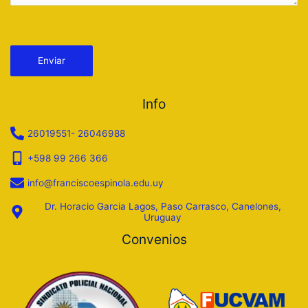
Por favor, deja este campo vacío.
Info
26019551- 26046988
+598 99 266 366
info@franciscoespinola.edu.uy
Dr. Horacio Garcia Lagos, Paso Carrasco, Canelones,
Uruguay
Convenios