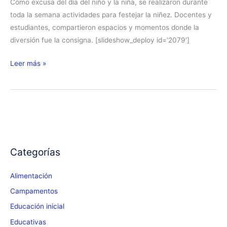
Cómo excusa del día del niño y la niña, se realizaron durante
toda la semana actividades para festejar la niñez. Docentes y
estudiantes, compartieron espacios y momentos donde la
diversión fue la consigna. [slideshow_deploy id=’2079′]
Festejamos
Leer más »
por
adelantado
el
día
de
los
Categorías
niños
y
Alimentación
de
las
Campamentos
niñas
Educación inicial
Educativas