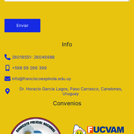
Por favor, deja este campo vacío.
Info
26019551- 26046988
+598 99 266 366
info@franciscoespinola.edu.uy
Dr. Horacio Garcia Lagos, Paso Carrasco, Canelones,
Uruguay
Convenios