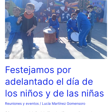
Festejamos por
adelantado el día de
los niños y de las niñas
Reuniones y eventos
/
Lucía Martínez Gomensoro