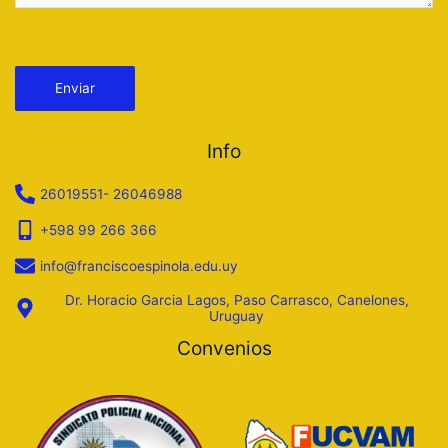
Por favor, deja este campo vacío.
Info
26019551- 26046988
+598 99 266 366
info@franciscoespinola.edu.uy
Dr. Horacio Garcia Lagos, Paso Carrasco, Canelones,
Uruguay
Convenios