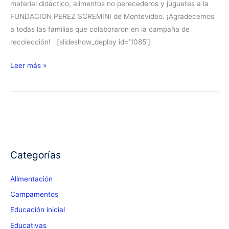
material didáctico, alimentos no perecederos y juguetes a la
FUNDACION PEREZ SCREMINI de Montevideo. ¡Agradecemos
a todas las familias que colaboraron en la campaña de
recolección! [slideshow_deploy id=’1085′]
La
Leer más »
familia
del
Espínola
muestra
su
corazón…
Categorías
Alimentación
Campamentos
Educación inicial
Educativas