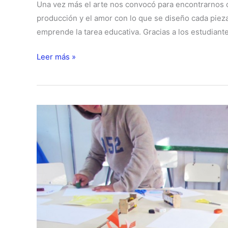
Una vez más el arte nos convocó para encontrarnos co
producción y el amor con lo que se diseño cada piez
emprende la tarea educativa. Gracias a los estudiantes 
III
Leer más »
Feria
de
Arte