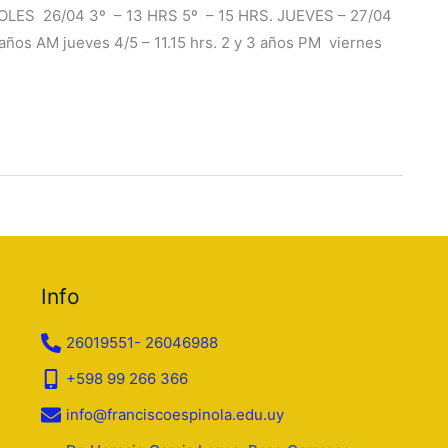
OLES 26/04 3º – 13 HRS 5º – 15 HRS. JUEVES – 27/04
os AM jueves 4/5 – 11.15 hrs. 2 y 3 años PM viernes
Info
26019551- 26046988
+598 99 266 366
info@franciscoespinola.edu.uy