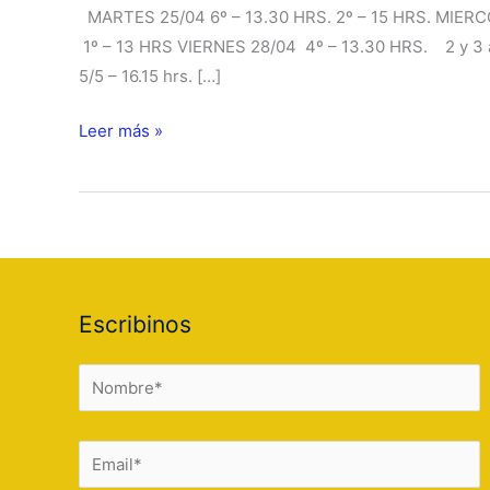
MARTES 25/04 6º – 13.30 HRS. 2º – 15 HRS. MIERC
1º – 13 HRS VIERNES 28/04 4º – 13.30 HRS. 2 y 3 añ
5/5 – 16.15 hrs. […]
Compartimos
Leer más »
nuestra
1er.
Muestra
de
danza!!!
Escribinos