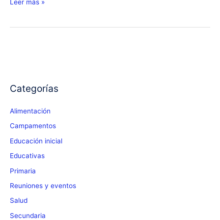
Así
Leer más »
se
aprende…
Categorías
Alimentación
Campamentos
Educación inicial
Educativas
Primaria
Reuniones y eventos
Salud
Secundaria