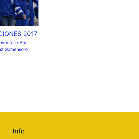
CIONES 2017
 eventos
/ Por
nez Gomensoro
Info