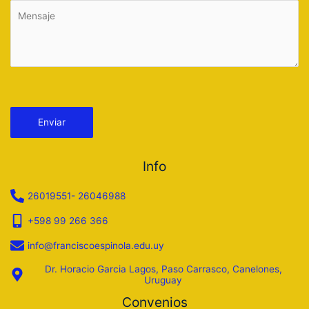
Por favor, deja este campo vacío.
Info
26019551- 26046988
+598 99 266 366
info@franciscoespinola.edu.uy
Dr. Horacio Garcia Lagos, Paso Carrasco, Canelones,
Uruguay
Convenios