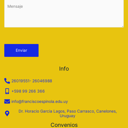
Por favor, deja este campo vacío.
Info
26019551- 26046988
+598 99 266 366
info@franciscoespinola.edu.uy
Dr. Horacio Garcia Lagos, Paso Carrasco, Canelones,
Uruguay
Convenios