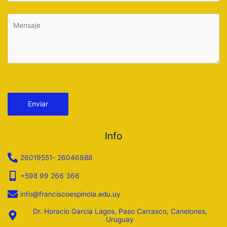
Por favor, deja este campo vacío.
Info
26019551- 26046988
+598 99 266 366
info@franciscoespinola.edu.uy
Dr. Horacio Garcia Lagos, Paso Carrasco, Canelones,
Uruguay