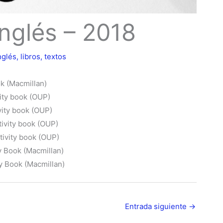
Inglés – 2018
nglés
,
libros
,
textos
ok (Macmillan)
ity book (OUP)
vity book (OUP)
tivity book (OUP)
tivity book (OUP)
y Book (Macmillan)
ty Book (Macmillan)
Entrada siguiente
→