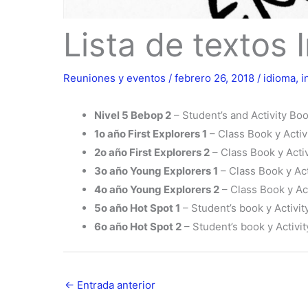
Lista de textos 
Reuniones y eventos
/
febrero 26, 2018
/
idioma
,
i
Nivel 5 Bebop 2
– Student’s and Activity Bo
1o año First Explorers 1
– Class Book y Activ
2o año First Explorers 2
– Class Book y Acti
3o año Young Explorers 1
– Class Book y Ac
4o año Young Explorers 2
– Class Book y Ac
5o año Hot Spot 1
– Student’s book y Activit
6o año Hot Spot 2
– Student’s book y Activi
←
Entrada anterior