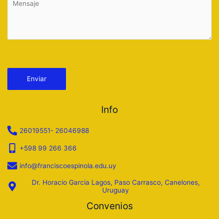
Por favor, deja este campo vacío.
Info
26019551- 26046988
+598 99 266 366
info@franciscoespinola.edu.uy
Dr. Horacio Garcia Lagos, Paso Carrasco, Canelones,
Uruguay
Convenios