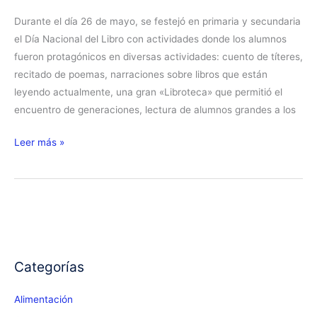
Durante el día 26 de mayo, se festejó en primaria y secundaria
el Día Nacional del Libro con actividades donde los alumnos
fueron protagónicos en diversas actividades: cuento de títeres,
recitado de poemas, narraciones sobre libros que están
leyendo actualmente, una gran «Libroteca» que permitió el
encuentro de generaciones, lectura de alumnos grandes a los
Día
Leer más »
del
Libro
Festejamos
como
no
podría
Categorías
ser
de
Alimentación
otra