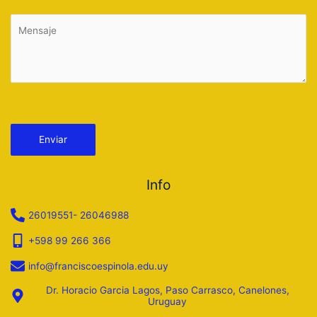
Por favor, deja este campo vacío.
Info
26019551- 26046988
+598 99 266 366
info@franciscoespinola.edu.uy
Dr. Horacio Garcia Lagos, Paso Carrasco, Canelones,
Uruguay