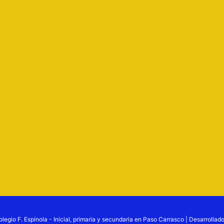
egio F. Espínola - Inicial, primaria y secundaria en Paso Carrasco | Desarrollad