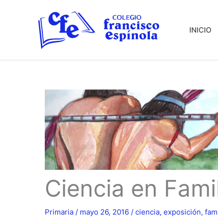
Ir
al
INICIO
contenido
Ciencia en Fami
Primaria
/
mayo 26, 2016
/
ciencia
,
exposición
,
fami