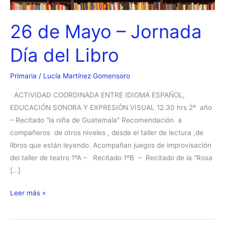
26 de Mayo – Jornada
Día del Libro
Primaria
/
Lucía Martínez Gomensoro
ACTIVIDAD COORDINADA ENTRE IDIOMA ESPAÑOL,
EDUCACIÓN SONORA Y EXPRESIÓN VISUAL 12.30 hrs 2º año
– Recitado “la niña de Guatemala” Recomendación a
compañeros de otros niveles , desde el taller de lectura ,de
libros que están leyendo. Acompañan juegos de improvisación
del taller de teatro 1ºA – Recitado 1ºB – Recitado de la “Rosa
[…]
26
Leer más »
de
Mayo