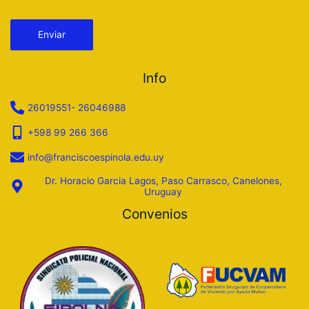
Por favor, deja este campo vacío.
Info
26019551- 26046988
+598 99 266 366
info@franciscoespinola.edu.uy
Dr. Horacio Garcia Lagos, Paso Carrasco, Canelones,
Uruguay
Convenios