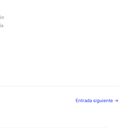
ón
ía
Entrada siguiente
→