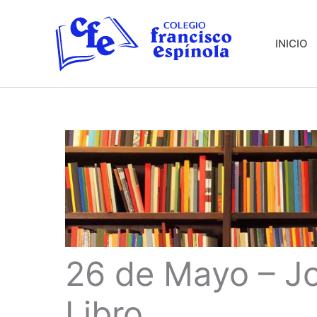
Ir
al
INICIO
contenido
26 de Mayo – Jo
Libro