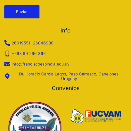
Por favor, deja este campo vacío.
Info
26019551- 26046988
+598 99 266 366
info@franciscoespinola.edu.uy
Dr. Horacio Garcia Lagos, Paso Carrasco, Canelones,
Uruguay
Convenios